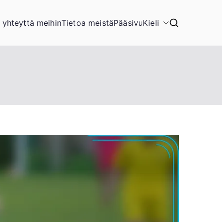
 yhteyttä meihin
Tietoa meistä
Pääsivu
Kieli