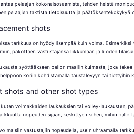
rantaa pelaajan kokonaisosaamista, tehden heistä monipuol
een pelaajien taktista tietoisuutta ja päätöksentekokykyä o
lacement shots
joissa tarkkuus on hyödyllisempää kuin voima. Esimerkiksi 
iin, pakottaen vastustajansa liikkumaan ja luoden tilaisuuk
aukausta syöttääkseen pallon maaliin kulmasta, joka teke
 helppoon koriin kohdistamalla taustalevyyn tai tiettyihin 
 shots and other shot types
kuten voimakkaiden laukauksien tai volley-laukausten, pää
arkkuutta nopeuden sijaan, keskittyen siihen, mihin pallo l
oimaisiin vastustajiin nopeudella, usein uhraamalla tarkk