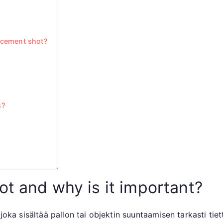
lacement shot?
s?
t and why is it important?
 joka sisältää pallon tai objektin suuntaamisen tarkasti ti