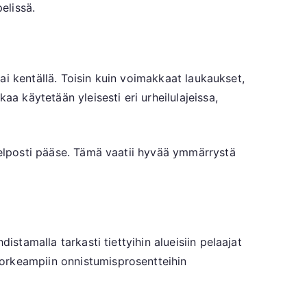
elissä.
tai kentällä. Toisin kuin voimakkaat laukaukset,
aa käytetään yleisesti eri urheilulajeissa,
 helposti pääse. Tämä vaatii hyvää ymmärrystä
istamalla tarkasti tiettyihin alueisiin pelaajat
korkeampiin onnistumisprosentteihin