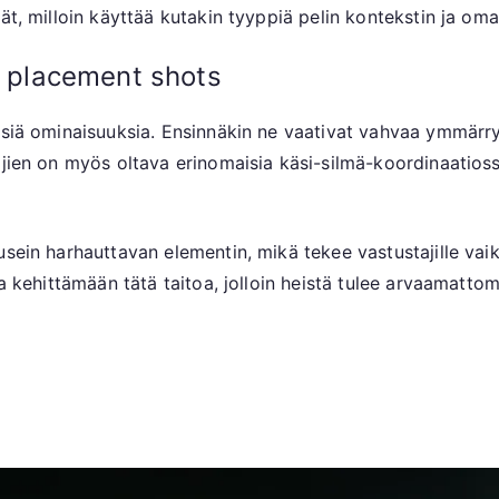
ät, milloin käyttää kutakin tyyppiä pelin kontekstin ja oma
ve placement shots
isiä ominaisuuksia. Ensinnäkin ne vaativat vahvaa ymmärry
jien on myös oltava erinomaisia käsi-silmä-koordinaatiossa
sein harhauttavan elementin, mikä tekee vastustajille vaik
jia kehittämään tätä taitoa, jolloin heistä tulee arvaamatt