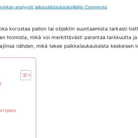
on
kniikan analyysit jalkapallolaukauksille
No Comments
Paikkakuva:
Tarkkuus,
joka korostaa pallon tai objektin suuntaamista tarkasti ti
Tekniikka,
den hiomista, mikä voi merkittävästi parantaa tarkkuutta ja 
Keskittyminen
ajiinsa nähden, mikä tekee paikkalaukauksista keskeisen t
?
ot types