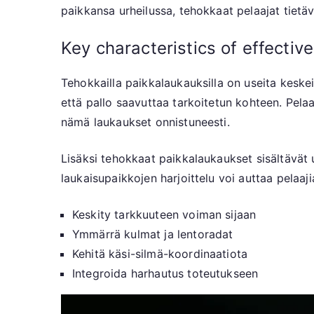
paikkansa urheilussa, tehokkaat pelaajat tietäv
Key characteristics of effecti
Tehokkailla paikkalaukauksilla on useita keske
että pallo saavuttaa tarkoitetun kohteen. Pelaa
nämä laukaukset onnistuneesti.
Lisäksi tehokkaat paikkalaukaukset sisältävät u
laukaisupaikkojen harjoittelu voi auttaa pelaa
Keskity tarkkuuteen voiman sijaan
Ymmärrä kulmat ja lentoradat
Kehitä käsi-silmä-koordinaatiota
Integroida harhautus toteutukseen