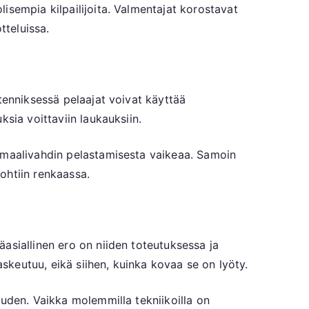
isempia kilpailijoita. Valmentajat korostavat
tteluissa.
tenniksessä pelaajat voivat käyttää
sia voittaviin laukauksiin.
e maalivahdin pelastamisesta vaikeaa. Samoin
kohtiin renkaassa.
asiallinen ero on niiden toteutuksessa ja
askeutuu, eikä siihen, kuinka kovaa se on lyöty.
uuden. Vaikka molemmilla tekniikoilla on