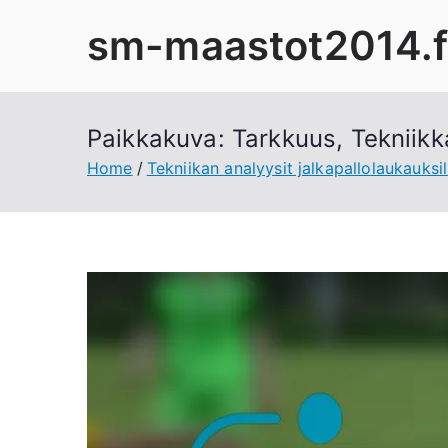
Skip
sm-maastot2014.f
to
content
Paikkakuva: Tarkkuus, Tekniikk
Home
Tekniikan analyysit jalkapallolaukauksil