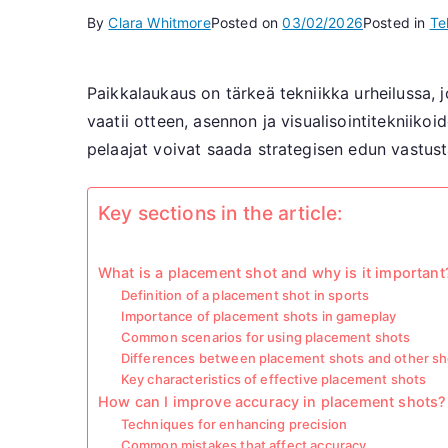
By
Clara Whitmore
Posted on
03/02/2026
Posted in
Te
Paikkalaukaus on tärkeä tekniikka urheilussa, 
vaatii otteen, asennon ja visualisointitekniikoi
pelaajat voivat saada strategisen edun vastust
Key sections in the article:
What is a placement shot and why is it important
Definition of a placement shot in sports
Importance of placement shots in gameplay
Common scenarios for using placement shots
Differences between placement shots and other sh
Key characteristics of effective placement shots
How can I improve accuracy in placement shots?
Techniques for enhancing precision
Common mistakes that affect accuracy