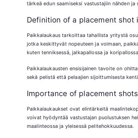
tärkeä edun saamiseksi vastustajiin nähden ja s
Definition of a placement shot 
Paikkalaukaus tarkoittaa tahallista yritystä osu
jotka keskittyvät nopeuteen ja voimaan, paikkal
kuten tenniksessä, jalkapallossa ja koripallossa
Paikkalaukausten ensisijainen tavoite on ohitt
sekä pelistä että pelaajien sijoittumisesta kentä
Importance of placement shots
Paikkalaukaukset ovat elintärkeitä maalintekopai
voivat hyödyntää vastustajan puolustuksen hei
maalinteossa ja yleisessä pelitehokkuudessa.