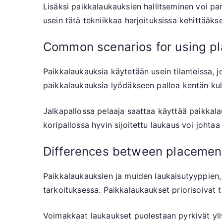
Lisäksi paikkalaukauksien hallitseminen voi pa
usein tätä tekniikkaa harjoituksissa kehittääks
Common scenarios for using p
Paikkalaukauksia käytetään usein tilanteissa, 
paikkalaukauksia lyödäkseen palloa kentän kulm
Jalkapallossa pelaaja saattaa käyttää paikkal
koripallossa hyvin sijoitettu laukaus voi johtaa
Differences between placement
Paikkalaukauksien ja muiden laukaisutyyppien, 
tarkoituksessa. Paikkalaukaukset priorisoivat t
Voimakkaat laukaukset puolestaan pyrkivät yliv