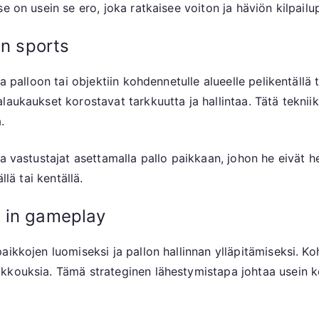
e on usein se ero, joka ratkaisee voiton ja häviön kilpailup
in sports
a palloon tai objektiin kohdennetulle alueelle pelikentällä 
aukaukset korostavat tarkkuutta ja hallintaa. Tätä tekniikk
.
aa vastustajat asettamalla pallo paikkaan, johon he eivät
llä tai kentällä.
 in gameplay
kkojen luomiseksi ja pallon hallinnan ylläpitämiseksi. Kohd
kkouksia. Tämä strateginen lähestymistapa johtaa usein 