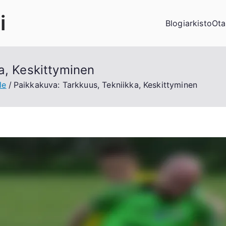
i
Blogiarkisto
Ota
a, Keskittyminen
le
Paikkakuva: Tarkkuus, Tekniikka, Keskittyminen