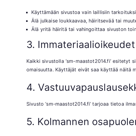
Käyttämään sivustoa vain laillisiin tarkoituksi
Älä julkaise loukkaavaa, häiritsevää tai muu
Älä yritä häiritä tai vahingoittaa sivuston toi
3. Immateriaalioikeudet
Kaikki sivustolla ‘sm-maastot2014.fi’ esitetyt s
omaisuutta. Käyttäjät eivät saa käyttää näitä ma
4. Vastuuvapauslausekk
Sivusto ‘sm-maastot2014.fi’ tarjoaa tietoa ilma
5. Kolmannen osapuolen 