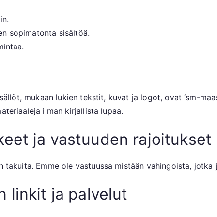
in.
ten sopimatonta sisältöä.
mintaa.
isällöt, mukaan lukien tekstit, kuvat ja logot, ovat ‘sm-maas
teriaaleja ilman kirjallista lupaa.
eet ja vastuuden rajoitukset
n takuita. Emme ole vastuussa mistään vahingoista, jotka j
linkit ja palvelut