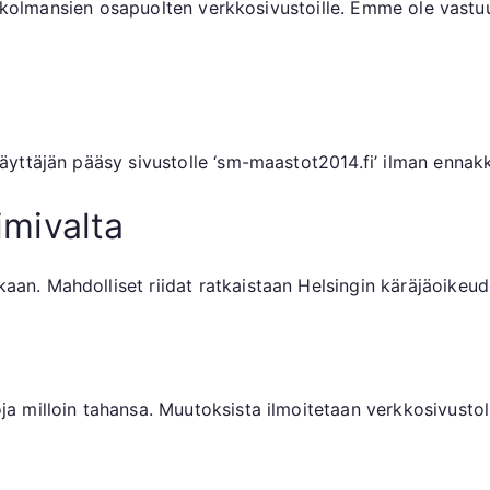
ä kolmansien osapuolten verkkosivustoille. Emme ole vastuu
ttäjän pääsy sivustolle ‘sm-maastot2014.fi’ ilman ennakko
oimivalta
n. Mahdolliset riidat ratkaistaan Helsingin käräjäoikeud
 milloin tahansa. Muutoksista ilmoitetaan verkkosivustoll