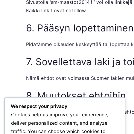
Sivustolla ‘sm-maastot2014.fi’ voi olla linkkej
Kaikki linkit ovat nofollow.
6. Pääsyn lopettaminen
Pidätämme oikeuden keskeyttää tai lopettaa käy
7. Sovellettava laki ja t
Nämä ehdot ovat voimassa Suomen lakien mukaa
8. Muutokset ehtoihin
We respect your privacy
Pidätämme oikeuden muuttaa näitä käyttöehtoja
Cookies help us improve your experience,
deliver personalized content, and analyze
9. Yhteystiedot
traffic. You can choose which cookies to