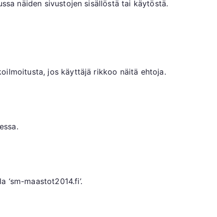
ssa näiden sivustojen sisällöstä tai käytöstä.
ilmoitusta, jos käyttäjä rikkoo näitä ehtoja.
essa.
a ‘sm-maastot2014.fi’.