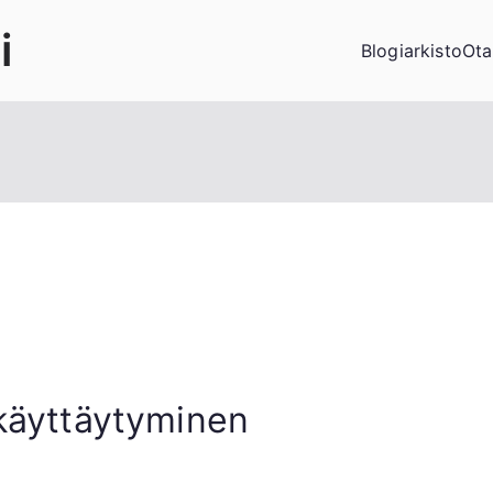
i
Blogiarkisto
Ota
 käyttäytyminen