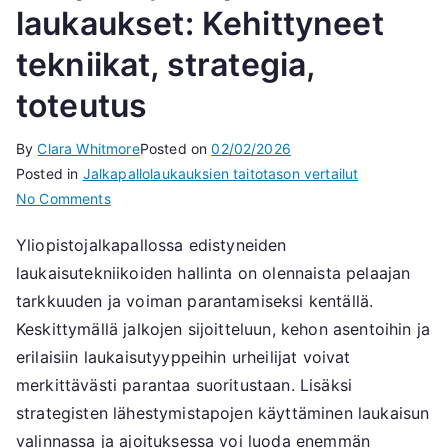
laukaukset: Kehittyneet
tekniikat, strategia,
toteutus
By
Clara Whitmore
Posted on
02/02/2026
Posted in
Jalkapallolaukauksien taitotason vertailut
on
No Comments
Yliopistojalkapallon
Yliopistojalkapallossa edistyneiden
laukaukset:
laukaisutekniikoiden hallinta on olennaista pelaajan
Kehittyneet
tekniikat,
tarkkuuden ja voiman parantamiseksi kentällä.
strategia,
Keskittymällä jalkojen sijoitteluun, kehon asentoihin ja
toteutus
erilaisiin laukaisutyyppeihin urheilijat voivat
merkittävästi parantaa suoritustaan. Lisäksi
strategisten lähestymistapojen käyttäminen laukaisun
valinnassa ja ajoituksessa voi luoda enemmän