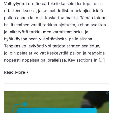
Volleylyönti on tärkeä tekniikka sekä lentopallossa
Tekniikka,
että tenniksessä, ja se mahdollistaa pelaajien iskeä
Ajoitus,
Tarkkuus
palloa ennen kuin se koskettaa maata. Tämän taidon
hallitseminen vaatii tarkkaa ajoitusta, kehon asentoa
ja jalkatyötä tarkkuuden varmistamiseksi ja
hyökkäyspaineen ylläpitämiseksi pelin aikana.
Tehokas volleylyönti voi tarjota strategisen edun,
jolloin pelaajat voivat keskeyttää pallon ja reagoida
nopeasti nopeissa palloralleissa. Key sections in […]
Read More