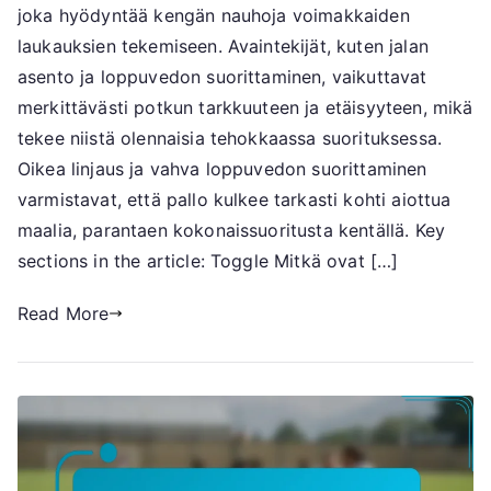
joka hyödyntää kengän nauhoja voimakkaiden
asento,
loppuunsaattaminen,
laukauksien tekemiseen. Avaintekijät, kuten jalan
tarkkuus
asento ja loppuvedon suorittaminen, vaikuttavat
merkittävästi potkun tarkkuuteen ja etäisyyteen, mikä
tekee niistä olennaisia tehokkaassa suorituksessa.
Oikea linjaus ja vahva loppuvedon suorittaminen
varmistavat, että pallo kulkee tarkasti kohti aiottua
maalia, parantaen kokonaissuoritusta kentällä. Key
sections in the article: Toggle Mitkä ovat […]
Read More