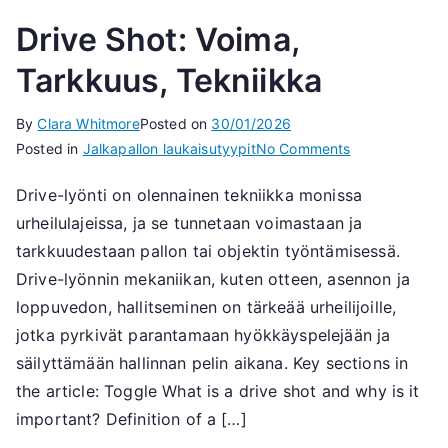
Drive Shot: Voima,
Tarkkuus, Tekniikka
By
Clara Whitmore
Posted on
30/01/2026
on
Posted in
Jalkapallon laukaisutyypit
No Comments
Drive
Drive-lyönti on olennainen tekniikka monissa
Shot:
urheilulajeissa, ja se tunnetaan voimastaan ja
Voima,
Tarkkuus,
tarkkuudestaan pallon tai objektin työntämisessä.
Tekniikka
Drive-lyönnin mekaniikan, kuten otteen, asennon ja
loppuvedon, hallitseminen on tärkeää urheilijoille,
jotka pyrkivät parantamaan hyökkäyspelejään ja
säilyttämään hallinnan pelin aikana. Key sections in
the article: Toggle What is a drive shot and why is it
important? Definition of a […]