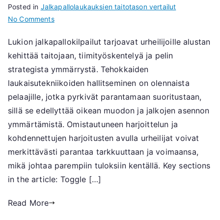
Posted in
Jalkapallolaukauksien taitotason vertailut
on
No Comments
Lukion
Lukion jalkapallokilpailut tarjoavat urheilijoille alustan
jalkapallokuvat:
kehittää taitojaan, tiimityöskentelyä ja pelin
Kilpailu,
tekniikka,
strategista ymmärrystä. Tehokkaiden
kehitys
laukaisutekniikoiden hallitseminen on olennaista
pelaajille, jotka pyrkivät parantamaan suoritustaan,
sillä se edellyttää oikean muodon ja jalkojen asennon
ymmärtämistä. Omistautuneen harjoittelun ja
kohdennettujen harjoitusten avulla urheilijat voivat
merkittävästi parantaa tarkkuuttaan ja voimaansa,
mikä johtaa parempiin tuloksiin kentällä. Key sections
in the article: Toggle […]
Read More