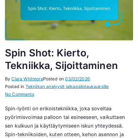
Spin Shot: Kierto,
Tekniikka, Sijoittaminen
By
Clara Whitmore
Posted on
03/02/2026
Posted in
Tekniikan analyysit jalkapallolaukauksille
on
No Comments
Spin
Spin-lyönti on erikoistekniikka, joka soveltaa
Shot:
pyörimisvoimaa palloon tai esineeseen, vaikuttaen
Kierto,
Tekniikka,
sen kulkuun ja käyttäytymiseen iskun yhteydessä.
Sijoittaminen
Spin-tekniikoiden, kuten otteen, kehon asennon ja