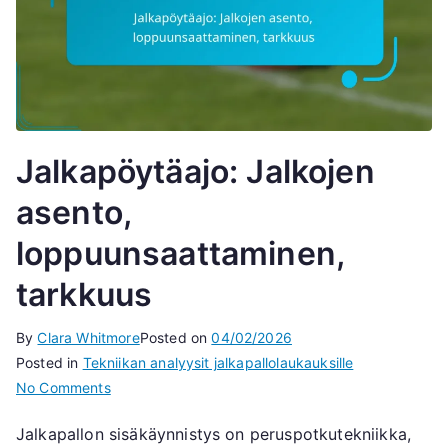
Jalkapöytäajo: Jalkojen
asento,
loppuunsaattaminen,
tarkkuus
By
Clara Whitmore
Posted on
04/02/2026
Posted in
Tekniikan analyysit jalkapallolaukauksille
on
No Comments
Jalkapöytäajo:
Jalkapallon sisäkäynnistys on peruspotkutekniikka,
Jalkojen