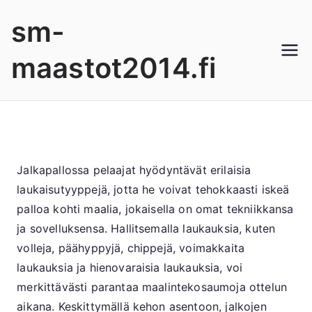
Skip
sm-
to
content
maastot2014.fi
Jalkapallossa pelaajat hyödyntävät erilaisia
laukaisutyyppejä, jotta he voivat tehokkaasti iskeä
palloa kohti maalia, jokaisella on omat tekniikkansa
ja sovelluksensa. Hallitsemalla laukauksia, kuten
volleja, päähyppyjä, chippejä, voimakkaita
laukauksia ja hienovaraisia laukauksia, voi
merkittävästi parantaa maalintekosaumoja ottelun
aikana. Keskittymällä kehon asentoon, jalkojen