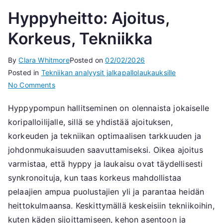
Hyppyheitto: Ajoitus,
Korkeus, Tekniikka
By
Clara Whitmore
Posted on
02/02/2026
Posted in
Tekniikan analyysit jalkapallolaukauksille
on
No Comments
Hyppyheitto:
Hyppypompun hallitseminen on olennaista jokaiselle
Ajoitus,
koripalloilijalle, sillä se yhdistää ajoituksen,
Korkeus,
Tekniikka
korkeuden ja tekniikan optimaalisen tarkkuuden ja
johdonmukaisuuden saavuttamiseksi. Oikea ajoitus
varmistaa, että hyppy ja laukaisu ovat täydellisesti
synkronoituja, kun taas korkeus mahdollistaa
pelaajien ampua puolustajien yli ja parantaa heidän
heittokulmaansa. Keskittymällä keskeisiin tekniikoihin,
kuten käden sijoittamiseen, kehon asentoon ja