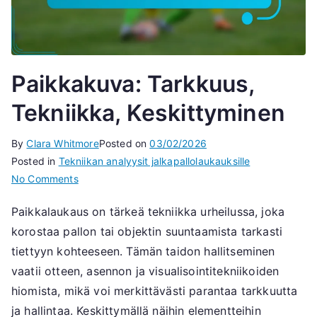
Paikkakuva: Tarkkuus,
Tekniikka, Keskittyminen
By
Clara Whitmore
Posted on
03/02/2026
Posted in
Tekniikan analyysit jalkapallolaukauksille
on
No Comments
Paikkakuva:
Paikkalaukaus on tärkeä tekniikka urheilussa, joka
Tarkkuus,
korostaa pallon tai objektin suuntaamista tarkasti
Tekniikka,
Keskittyminen
tiettyyn kohteeseen. Tämän taidon hallitseminen
vaatii otteen, asennon ja visualisointitekniikoiden
hiomista, mikä voi merkittävästi parantaa tarkkuutta
ja hallintaa. Keskittymällä näihin elementteihin