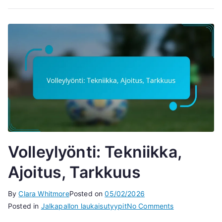
Volleylyönti: Tekniikka,
Ajoitus, Tarkkuus
By
Clara Whitmore
Posted on
05/02/2026
on
Posted in
Jalkapallon laukaisutyypit
No Comments
Volleylyönti: