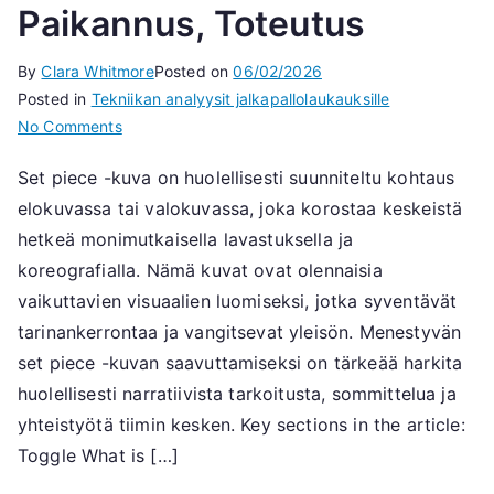
Paikannus, Toteutus
By
Clara Whitmore
Posted on
06/02/2026
Posted in
Tekniikan analyysit jalkapallolaukauksille
on
No Comments
Asetelma:
Set piece -kuva on huolellisesti suunniteltu kohtaus
Strategia,
elokuvassa tai valokuvassa, joka korostaa keskeistä
Paikannus,
Toteutus
hetkeä monimutkaisella lavastuksella ja
koreografialla. Nämä kuvat ovat olennaisia
vaikuttavien visuaalien luomiseksi, jotka syventävät
tarinankerrontaa ja vangitsevat yleisön. Menestyvän
set piece -kuvan saavuttamiseksi on tärkeää harkita
huolellisesti narratiivista tarkoitusta, sommittelua ja
yhteistyötä tiimin kesken. Key sections in the article:
Toggle What is […]