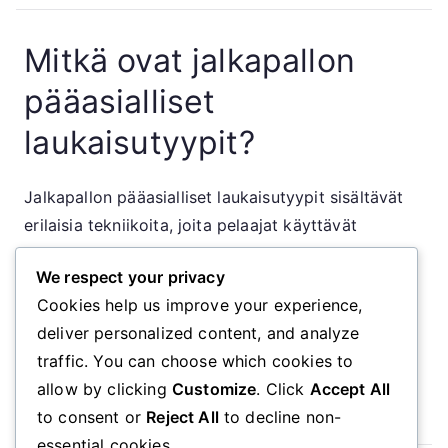
Mitkä ovat jalkapallon
pääasialliset
laukaisutyypit?
Jalkapallon pääasialliset laukaisutyypit sisältävät
erilaisia tekniikoita, joita pelaajat käyttävät
iskeäkseen palloa kohti maalia. Jokaisella tyypillä
We respect your privacy
on omat ainutlaatuiset ominaisuutensa ja niitä
Cookies help us improve your experience,
käytetään eri tilanteissa ottelun aikana.
deliver personalized content, and analyze
traffic. You can choose which cookies to
▾
allow by clicking
Customize
. Click
Accept All
to consent or
Reject All
to decline non-
essential cookies.