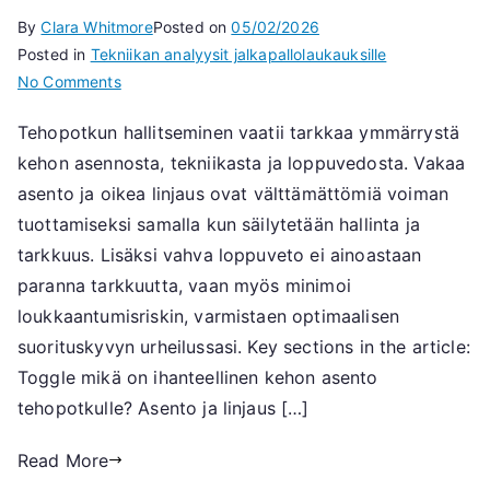
By
Clara Whitmore
Posted on
05/02/2026
Posted in
Tekniikan analyysit jalkapallolaukauksille
on
No Comments
Power
Tehopotkun hallitseminen vaatii tarkkaa ymmärrystä
Shot:
kehon asennosta, tekniikasta ja loppuvedosta. Vakaa
Kehon
asento,
asento ja oikea linjaus ovat välttämättömiä voiman
tekniikka,
tuottamiseksi samalla kun säilytetään hallinta ja
loppuvedot
tarkkuus. Lisäksi vahva loppuveto ei ainoastaan
paranna tarkkuutta, vaan myös minimoi
loukkaantumisriskin, varmistaen optimaalisen
suorituskyvyn urheilussasi. Key sections in the article:
Toggle mikä on ihanteellinen kehon asento
tehopotkulle? Asento ja linjaus […]
Read More