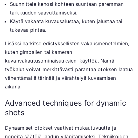
Suunnittele kehosi kohteen suuntaan paremman
tarkkuuden saavuttamiseksi.
Käytä vakaata kuvausalustaa, kuten jalustaa tai
tukevaa pintaa.
Lisäksi harkitse edistyksellisten vakausmenetelmien,
kuten gimbalien tai kameran
kuvanvakautusominaisuuksien, käyttöä. Nämä
työkalut voivat merkittävästi parantaa otoksen laatua
vähentämällä tärinää ja värähtelyä kuvaamisen
aikana.
Advanced techniques for dynamic
shots
Dynaamiset otokset vaativat mukautuvuutta ja
nopeita säätöjä laadun ylläpitämiseksi. Tekniikoiden,