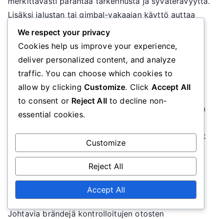
merkittävästi parantaa tarkennusta ja syväterävyyttä.
Lisäksi jalustan tai gimbal-vakaajan käyttö auttaa
ylläpitämään vakaat otokset, erityisesti heikossa
We respect your privacy
valaistuksessa.
Cookies help us improve your experience,
deliver personalized content, and analyze
Videoita varten videokamerat tai elokuvakamerat,
traffic. You can choose which cookies to
joissa on edistyksellisiä vakausominaisuuksia, ovat
allow by clicking
Customize
. Click
Accept All
ihanteellisia. Nämä laitteet tulevat usein
to consent or
Reject All
to decline non-
sisäänrakennettujen työkalujen kanssa tarkennuksen
essential cookies.
ja valotuksen säätämiseen, mikä helpottaa halutun
otoksen saavuttamista. Lisävarusteet, kuten ulkoiset
Customize
mikrofonit ja valaistussetit, voivat myös parantaa
materiaalisi kokonaislaatua.
Reject All
Recommended brands
Accept All
Johtavia brändejä kontrolloitujen otosten