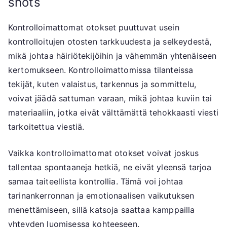
shots
Kontrolloimattomat otokset puuttuvat usein
kontrolloitujen otosten tarkkuudesta ja selkeydestä,
mikä johtaa häiriötekijöihin ja vähemmän yhtenäiseen
kertomukseen. Kontrolloimattomissa tilanteissa
tekijät, kuten valaistus, tarkennus ja sommittelu,
voivat jäädä sattuman varaan, mikä johtaa kuviin tai
materiaaliin, jotka eivät välttämättä tehokkaasti viesti
tarkoitettua viestiä.
Vaikka kontrolloimattomat otokset voivat joskus
tallentaa spontaaneja hetkiä, ne eivät yleensä tarjoa
samaa taiteellista kontrollia. Tämä voi johtaa
tarinankerronnan ja emotionaalisen vaikutuksen
menettämiseen, sillä katsoja saattaa kamppailla
yhteyden luomisessa kohteeseen.