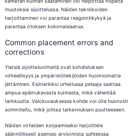
kameran kulman säätäminen voi helpottaa nopeita
muutoksia sijoittelussa. Näiden tekniikoiden
harjoittaminen voi parantaa reagointikykyä ja
parantaa otoksen kokonaislaatua.
Common placement errors and
corrections
Yleisiä sijoitteluvirheitä ovat kohdistuksen
virheellisyys ja ympäristötekijöiden huomioimatta
jättäminen. Esimerkiksi urheilussa pelaaja saattaa
ampua epämukavasta kulmasta, mikä vähentää
tarkkuutta. Valokuvauksessa kohde voi olla huonosti
sommiteltu, mikä johtaa tarkennuksen puutteeseen.
Näiden virheiden korjaamiseksi harjoittele
säännöllisesti asemasi arvioimista suhteessa