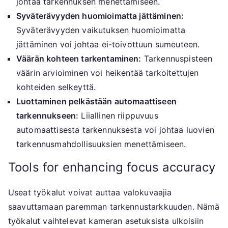
johtaa tarkennuksen menettämiseen.
Syväterävyyden huomioimatta jättäminen:
Syväterävyyden vaikutuksen huomioimatta
jättäminen voi johtaa ei-toivottuun sumeuteen.
Väärän kohteen tarkentaminen:
Tarkennuspisteen
väärin arvioiminen voi heikentää tarkoitettujen
kohteiden selkeyttä.
Luottaminen pelkästään automaattiseen
tarkennukseen:
Liiallinen riippuvuus
automaattisesta tarkennuksesta voi johtaa luovien
tarkennusmahdollisuuksien menettämiseen.
Tools for enhancing focus accuracy
Useat työkalut voivat auttaa valokuvaajia
saavuttamaan paremman tarkennustarkkuuden. Nämä
työkalut vaihtelevat kameran asetuksista ulkoisiin