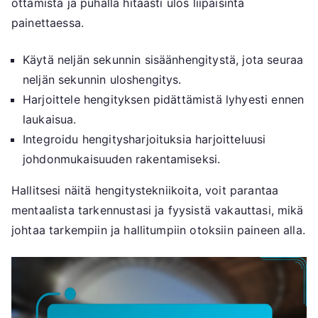
ottamista ja puhalla hitaasti ulos liipaisinta
painettaessa.
Käytä neljän sekunnin sisäänhengitystä, jota seuraa
neljän sekunnin uloshengitys.
Harjoittele hengityksen pidättämistä lyhyesti ennen
laukaisua.
Integroidu hengitysharjoituksia harjoitteluusi
johdonmukaisuuden rakentamiseksi.
Hallitsesi näitä hengitystekniikoita, voit parantaa
mentaalista tarkennustasi ja fyysistä vakauttasi, mikä
johtaa tarkempiin ja hallitumpiin otoksiin paineen alla.