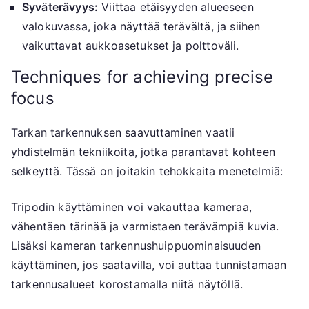
Syväterävyys:
Viittaa etäisyyden alueeseen
valokuvassa, joka näyttää terävältä, ja siihen
vaikuttavat aukkoasetukset ja polttoväli.
Techniques for achieving precise
focus
Tarkan tarkennuksen saavuttaminen vaatii
yhdistelmän tekniikoita, jotka parantavat kohteen
selkeyttä. Tässä on joitakin tehokkaita menetelmiä:
Tripodin käyttäminen voi vakauttaa kameraa,
vähentäen tärinää ja varmistaen terävämpiä kuvia.
Lisäksi kameran tarkennushuippuominaisuuden
käyttäminen, jos saatavilla, voi auttaa tunnistamaan
tarkennusalueet korostamalla niitä näytöllä.