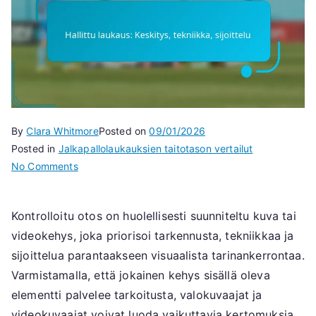
By
Clara Whitmore
Posted on
09/01/2026
Posted in
Jalkapallolaukauksien taitotason vertailut
on
No Comments
Hallittu
laukaus:
Kontrolloitu otos on huolellisesti suunniteltu kuva tai
Keskitys,
videokehys, joka priorisoi tarkennusta, tekniikkaa ja
tekniikka,
sijoittelu
sijoittelua parantaakseen visuaalista tarinankerrontaa.
Varmistamalla, että jokainen kehys sisällä oleva
elementti palvelee tarkoitusta, valokuvaajat ja
videokuvaajat voivat luoda vaikuttavia kertomuksia,