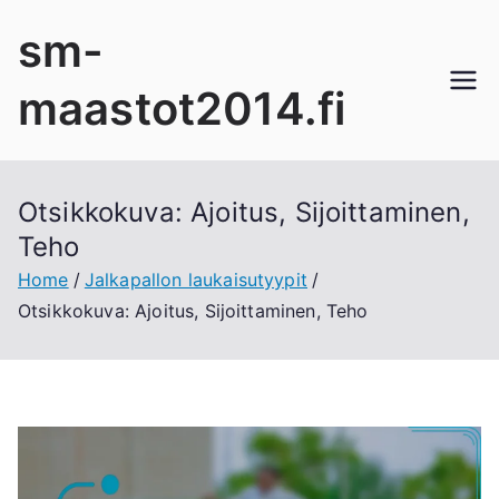
Skip
sm-
to
content
maastot2014.fi
Otsikkokuva: Ajoitus, Sijoittaminen,
Teho
Home
Jalkapallon laukaisutyypit
Otsikkokuva: Ajoitus, Sijoittaminen, Teho