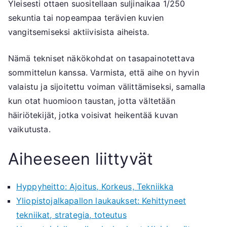
Yleisesti ottaen suositellaan suljinaikaa 1/250
sekuntia tai nopeampaa terävien kuvien
vangitsemiseksi aktiivisista aiheista.
Nämä tekniset näkökohdat on tasapainotettava
sommittelun kanssa. Varmista, että aihe on hyvin
valaistu ja sijoitettu voiman välittämiseksi, samalla
kun otat huomioon taustan, jotta vältetään
häiriötekijät, jotka voisivat heikentää kuvan
vaikutusta.
Aiheeseen liittyvät
Hyppyheitto: Ajoitus, Korkeus, Tekniikka
Yliopistojalkapallon laukaukset: Kehittyneet
tekniikat, strategia, toteutus