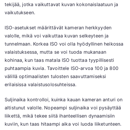
tekijää, jotka vaikuttavat kuvan kokonaislaatuun ja
vaikutukseen.
ISO-asetukset määrittävät kameran herkkyyden
valolle, mikä voi vaikuttaa kuvan selkeyteen ja
tunnelmaan. Korkea ISO voi olla hyödyllinen heikossa
valaistuksessa, mutta se voi tuoda mukanaan
kohinaa, kun taas matala ISO tuottaa tyypillisesti
puhtaampia kuvia. Tavoittele ISO-arvoa 100 ja 800
välillä optimaalisten tulosten saavuttamiseksi
erilaisissa valaistusolosuhteissa.
Suljinaika kontrolloi, kuinka kauan kameran anturi on
altistunut valolle. Nopeampi suljinaika voi pysäyttää
liikettä, mikä tekee siitä ihanteellisen dynaamisiin
kuviin, kun taas hitaampi aika voi luoda liiketunteen.