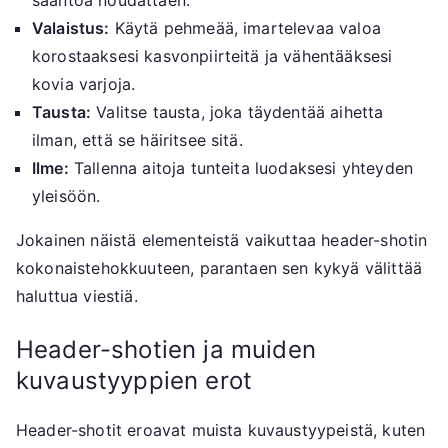
sääntöä noudattaen.
Valaistus:
Käytä pehmeää, imartelevaa valoa
korostaaksesi kasvonpiirteitä ja vähentääksesi
kovia varjoja.
Tausta:
Valitse tausta, joka täydentää aihetta
ilman, että se häiritsee sitä.
Ilme:
Tallenna aitoja tunteita luodaksesi yhteyden
yleisöön.
Jokainen näistä elementeistä vaikuttaa header-shotin
kokonaistehokkuuteen, parantaen sen kykyä välittää
haluttua viestiä.
Header-shotien ja muiden
kuvaustyyppien erot
Header-shotit eroavat muista kuvaustyypeistä, kuten