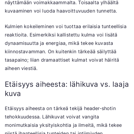
näyttämään voimakkaammalta. Toisaalta ylhäältä
kuvaaminen voi luoda haavoittuvuuden tunnetta.
Kulmien kokeileminen voi tuottaa erilaisia tunteellisia
reaktioita. Esimerkiksi kallistettu kulma voi lisätä
dynaamisuutta ja energiaa, mikä tekee kuvasta
kiinnostavamman. On kuitenkin tärkeää säilyttää
tasapaino; liian dramaattiset kulmat voivat häiritä
aiheen viestiä.
Etäisyys aiheesta: lähikuva vs. laaja
kuva
Etäisyys aiheesta on tärkeä tekijä header-shotin
tehokkuudessa. Lähikuvat voivat vangita
monimutkaisia yksityiskohtia ja ilmeitä, mikä tekee
niistä ihanteellisia tunteiden tai intiimiyden