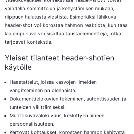
Videokuvauksen kontekstissa header-shotit voivat
vaihdella sommittelun ja kehystämisen mukaan,
riippuen halutusta viestistä. Esimerkiksi lähikuva
header-shot voi korostaa hahmon reaktiota, kun taas
laajempi kuva voi sisältää taustaelementtejä, jotka
tarjoavat kontekstia.
Yleiset tilanteet header-shotien
käytölle
Haastattelut, joissa kasvojen ilmeiden
vangitseminen on olennaista.
Dokumenttielokuvien tekeminen, autenttisuuden ja
tunteiden välittämiseksi.
Muotokuvavalokuvaus, keskittyen aiheen
persoonallisuuteen.
Kertovat kohtaukset, korostaen hahmon kehitystä