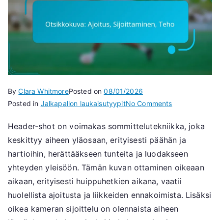
By
Clara Whitmore
Posted on
08/01/2026
on
Posted in
Jalkapallon laukaisutyypit
No Comments
Otsikkokuva:
Header-shot on voimakas sommittelutekniikka, joka
Ajoitus,
keskittyy aiheen yläosaan, erityisesti päähän ja
Sijoittaminen,
Teho
hartioihin, herättääkseen tunteita ja luodakseen
yhteyden yleisöön. Tämän kuvan ottaminen oikeaan
aikaan, erityisesti huippuhetkien aikana, vaatii
huolellista ajoitusta ja liikkeiden ennakoimista. Lisäksi
oikea kameran sijoittelu on olennaista aiheen