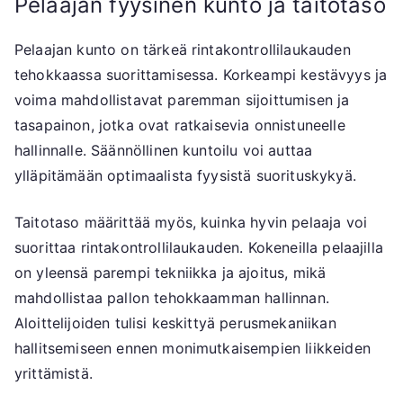
Pelaajan fyysinen kunto ja taitotaso
Pelaajan kunto on tärkeä rintakontrollilaukauden
tehokkaassa suorittamisessa. Korkeampi kestävyys ja
voima mahdollistavat paremman sijoittumisen ja
tasapainon, jotka ovat ratkaisevia onnistuneelle
hallinnalle. Säännöllinen kuntoilu voi auttaa
ylläpitämään optimaalista fyysistä suorituskykyä.
Taitotaso määrittää myös, kuinka hyvin pelaaja voi
suorittaa rintakontrollilaukauden. Kokeneilla pelaajilla
on yleensä parempi tekniikka ja ajoitus, mikä
mahdollistaa pallon tehokkaamman hallinnan.
Aloittelijoiden tulisi keskittyä perusmekaniikan
hallitsemiseen ennen monimutkaisempien liikkeiden
yrittämistä.