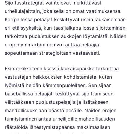
Sijoitusstrategiat vaihtelevat merkittävästi
urheilulajeittain, jokaisella on omat vaatimuksensa.
Koripallossa pelaajat keskittyvät usein laukaisemaan
eri etäisyyksiltä, kun taas jalkapallossa sijoittaminen
tarkoittaa puolustuksen aukkojen löytämistä. Näiden
erojen ymmärtäminen voi auttaa pelaajia
sopeuttamaan strategioitaan vastaavasti.
Esimerkiksi tenniksessä laukaisupaikka tarkoittaa
vastustajan heikkouksien kohdistamista, kuten
lyömistä heidän kämmenpuolelleen. Sen sijaan
baseballissa pelaajat keskittyvät sijoittamiseen
välttääkseen puolustuspelaajia ja lisätäkseen
mahdollisuuksiaan päästä pesälle. Näiden erojen
tunnistaminen antaa urheilijoille mahdollisuuden
räätälöidä lähestymistapaansa maksimaalisen