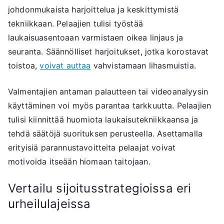
johdonmukaista harjoittelua ja keskittymistä
tekniikkaan. Pelaajien tulisi työstää
laukaisuasentoaan varmistaen oikea linjaus ja
seuranta. Säännölliset harjoitukset, jotka korostavat
toistoa,
voivat auttaa
vahvistamaan lihasmuistia.
Valmentajien antaman palautteen tai videoanalyysin
käyttäminen voi myös parantaa tarkkuutta. Pelaajien
tulisi kiinnittää huomiota laukaisutekniikkaansa ja
tehdä säätöjä suorituksen perusteella. Asettamalla
erityisiä parannustavoitteita pelaajat voivat
motivoida itseään hiomaan taitojaan.
Vertailu sijoitusstrategioissa eri
urheilulajeissa