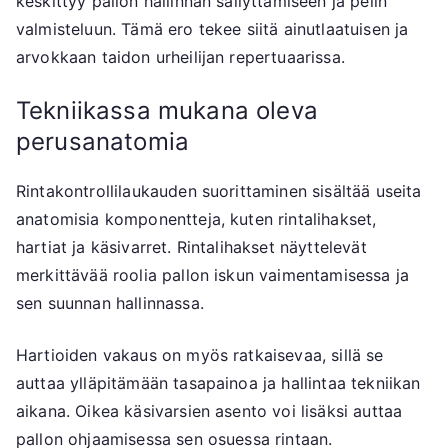
keskittyy pallon hallinnan säilyttämiseen ja pelin
valmisteluun. Tämä ero tekee siitä ainutlaatuisen ja
arvokkaan taidon urheilijan repertuaarissa.
Tekniikassa mukana oleva
perusanatomia
Rintakontrollilaukauden suorittaminen sisältää useita
anatomisia komponentteja, kuten rintalihakset,
hartiat ja käsivarret. Rintalihakset näyttelevät
merkittävää roolia pallon iskun vaimentamisessa ja
sen suunnan hallinnassa.
Hartioiden vakaus on myös ratkaisevaa, sillä se
auttaa ylläpitämään tasapainoa ja hallintaa tekniikan
aikana. Oikea käsivarsien asento voi lisäksi auttaa
pallon ohjaamisessa sen osuessa rintaan.