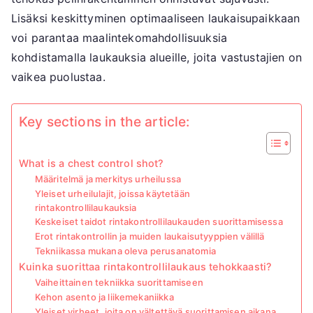
Lisäksi keskittyminen optimaaliseen laukaisupaikkaan
voi parantaa maalintekomahdollisuuksia
kohdistamalla laukauksia alueille, joita vastustajien on
vaikea puolustaa.
Key sections in the article:
What is a chest control shot?
Määritelmä ja merkitys urheilussa
Yleiset urheilulajit, joissa käytetään
rintakontrollilaukauksia
Keskeiset taidot rintakontrollilaukauden suorittamisessa
Erot rintakontrollin ja muiden laukaisutyyppien välillä
Tekniikassa mukana oleva perusanatomia
Kuinka suorittaa rintakontrollilaukaus tehokkaasti?
Vaiheittainen tekniikka suorittamiseen
Kehon asento ja liikemekaniikka
Yleiset virheet, joita on vältettävä suorittamisen aikana