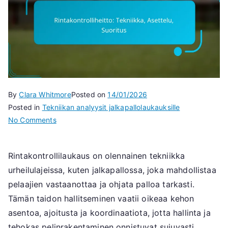
By
Clara Whitmore
Posted on
14/01/2026
Posted in
Tekniikan analyysit jalkapallolaukauksille
on
No Comments
Rintakontrolliheitto:
Tekniikka,
Rintakontrollilaukaus on olennainen tekniikka
Asettelu,
urheilulajeissa, kuten jalkapallossa, joka mahdollistaa
Suoritus
pelaajien vastaanottaa ja ohjata palloa tarkasti.
Tämän taidon hallitseminen vaatii oikeaa kehon
asentoa, ajoitusta ja koordinaatiota, jotta hallinta ja
tehokas pelinrakentaminen onnistuvat sujuvasti.