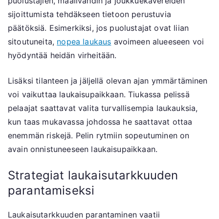
puolustajien, maalivahdin ja joukkuekavereiden
sijoittumista tehdäkseen tietoon perustuvia
päätöksiä. Esimerkiksi, jos puolustajat ovat liian
sitoutuneita,
nopea laukaus
avoimeen alueeseen voi
hyödyntää heidän virheitään.
Lisäksi tilanteen ja jäljellä olevan ajan ymmärtäminen
voi vaikuttaa laukaisupaikkaan. Tiukassa pelissä
pelaajat saattavat valita turvallisempia laukauksia,
kun taas mukavassa johdossa he saattavat ottaa
enemmän riskejä. Pelin rytmiin sopeutuminen on
avain onnistuneeseen laukaisupaikkaan.
Strategiat laukaisutarkkuuden
parantamiseksi
Laukaisutarkkuuden parantaminen vaatii