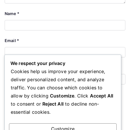
Name
*
Email
*
We respect your privacy
Website
Cookies help us improve your experience,
deliver personalized content, and analyze
traffic. You can choose which cookies to
Save my name, email, and website in this browser for the
allow by clicking
Customize
. Click
Accept All
next time I comment.
to consent or
Reject All
to decline non-
essential cookies.
Customize