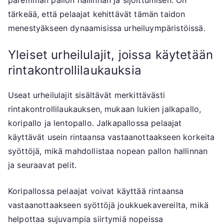
paremman pallon hallinnan ja sijoittumisen. On
tärkeää, että pelaajat kehittävät tämän taidon
menestyäkseen dynaamisissa urheiluympäristöissä.
Yleiset urheilulajit, joissa käytetään
rintakontrollilaukauksia
Useat urheilulajit sisältävät merkittävästi
rintakontrollilaukauksen, mukaan lukien jalkapallo,
koripallo ja lentopallo. Jalkapallossa pelaajat
käyttävät usein rintaansa vastaanottaakseen korkeita
syöttöjä, mikä mahdollistaa nopean pallon hallinnan
ja seuraavat pelit.
Koripallossa pelaajat voivat käyttää rintaansa
vastaanottaakseen syöttöjä joukkuekavereilta, mikä
helpottaa sujuvampia siirtymiä nopeissa