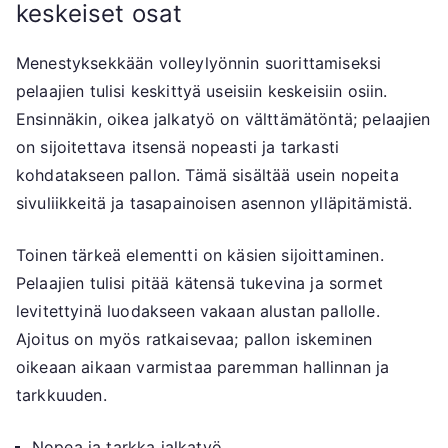
keskeiset osat
Menestyksekkään volleylyönnin suorittamiseksi
pelaajien tulisi keskittyä useisiin keskeisiin osiin.
Ensinnäkin, oikea jalkatyö on välttämätöntä; pelaajien
on sijoitettava itsensä nopeasti ja tarkasti
kohdatakseen pallon. Tämä sisältää usein nopeita
sivuliikkeitä ja tasapainoisen asennon ylläpitämistä.
Toinen tärkeä elementti on käsien sijoittaminen.
Pelaajien tulisi pitää kätensä tukevina ja sormet
levitettyinä luodakseen vakaan alustan pallolle.
Ajoitus on myös ratkaisevaa; pallon iskeminen
oikeaan aikaan varmistaa paremman hallinnan ja
tarkkuuden.
Nopea ja tarkka jalkatyö