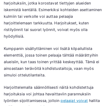
harjoituksiin, jotka korostavat tiettyjen alueiden
iskemistä kentällä. Esimerkiksi kohteiden asettaminen
kulmiin tai verkolle voi auttaa pelaajia
harjoittelemaan tarkkuutta. Harjoitukset, kuten
ristilyönnit tai suorat lyönnit, voivat myös olla
hyödyllisiä.
Kumppanin sisällyttäminen voi lisätä kilpailullista
elementtiä, jossa toinen pelaaja tähtää määrättyihin
alueisiin, kun taas toinen yrittää keskeyttää. Tämä ei
ainoastaan terävöitä kohdistustaitoja, vaan myös
simuloi ottelutilanteita.
Harjoittelemalla säännöllisesti näitä kohdistettuja
harjoituksia voi johtaa havaittaviin parannuksiin
lyöntien sijoittamisessa, jolloin
pelaajat voivat
hallita