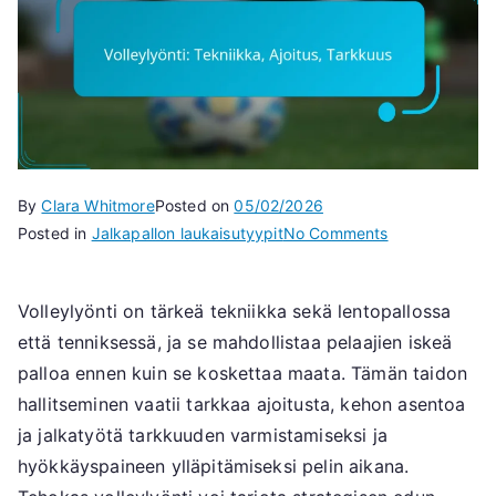
By
Clara Whitmore
Posted on
05/02/2026
on
Posted in
Jalkapallon laukaisutyypit
No Comments
Volleylyönti:
Tekniikka,
Volleylyönti on tärkeä tekniikka sekä lentopallossa
Ajoitus,
että tenniksessä, ja se mahdollistaa pelaajien iskeä
Tarkkuus
palloa ennen kuin se koskettaa maata. Tämän taidon
hallitseminen vaatii tarkkaa ajoitusta, kehon asentoa
ja jalkatyötä tarkkuuden varmistamiseksi ja
hyökkäyspaineen ylläpitämiseksi pelin aikana.