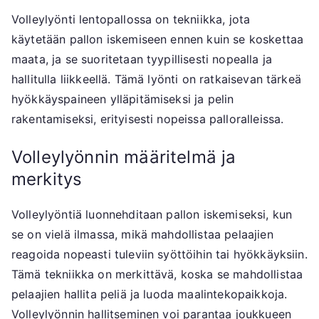
Volleylyönti lentopallossa on tekniikka, jota
käytetään pallon iskemiseen ennen kuin se koskettaa
maata, ja se suoritetaan tyypillisesti nopealla ja
hallitulla liikkeellä. Tämä lyönti on ratkaisevan tärkeä
hyökkäyspaineen ylläpitämiseksi ja pelin
rakentamiseksi, erityisesti nopeissa palloralleissa.
Volleylyönnin määritelmä ja
merkitys
Volleylyöntiä luonnehditaan pallon iskemiseksi, kun
se on vielä ilmassa, mikä mahdollistaa pelaajien
reagoida nopeasti tuleviin syöttöihin tai hyökkäyksiin.
Tämä tekniikka on merkittävä, koska se mahdollistaa
pelaajien hallita peliä ja luoda maalintekopaikkoja.
Volleylyönnin hallitseminen voi parantaa joukkueen