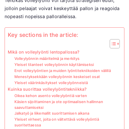
Tehokas volleylyönti voi tarjota strategisen edun,
jolloin pelaajat voivat keskeyttää pallon ja reagoida
nopeasti nopeissa palloralleissa.
Key sections in the article:
Mikä on volleylyönti lentopallossa?
Volleylyönnin määritelmä ja merkitys
Yleiset tilanteet volleylyönnin käyttämiseksi
Erot volleylyöntien ja muiden lyöntitekniikoiden välillä
Menestyksekkään volleylyönnin keskeiset osat
Yleiset väärinkäsitykset volleylyönneistä
Kuinka suorittaa volleylyöntitekniikka?
Oikea kehon asento volleylyöntiä varten
Käsien sijoittaminen ja ote optimaalisen hallinnan
saavuttamiseksi
Jalkatyö ja liikemallit suorittamisen aikana
Yleiset virheet, joita on vältettävä volleylyöntiä
suoritettaessa