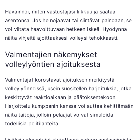
Havainnoi, miten vastustajasi liikkuu ja säätää
asentonsa. Jos he nojaavat tai siirtävät painoaan, se
voi viitata haavoittuvaan hetkeen iskeä. Hyödynnä
näitä vihjeitä ajoittaaksesi volleysi tehokkaasti.
Valmentajien näkemykset
volleylyöntien ajoituksesta
Valmentajat korostavat ajoituksen merkitystä
volleylyönneissä, usein suositellen harjoituksia, jotka
keskittyvät reaktioaikaan ja päätöksentekoon.
Harjoittelu kumppanin kanssa voi auttaa kehittämään
näitä taitoja, jolloin pelaajat voivat simuloida
todellisia pelitilanteita.
Lisäksi valmentajat ehdottavat videon analysoimista