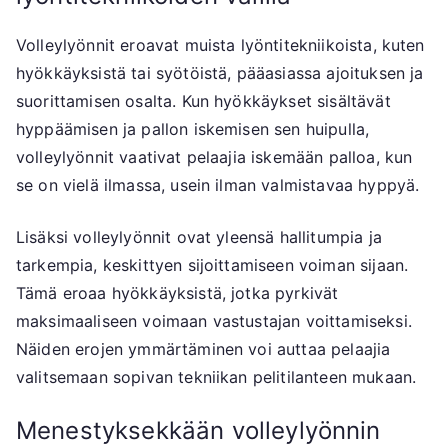
Volleylyönnit eroavat muista lyöntitekniikoista, kuten
hyökkäyksistä tai syötöistä, pääasiassa ajoituksen ja
suorittamisen osalta. Kun hyökkäykset sisältävät
hyppäämisen ja pallon iskemisen sen huipulla,
volleylyönnit vaativat pelaajia iskemään palloa, kun
se on vielä ilmassa, usein ilman valmistavaa hyppyä.
Lisäksi volleylyönnit ovat yleensä hallitumpia ja
tarkempia, keskittyen sijoittamiseen voiman sijaan.
Tämä eroaa hyökkäyksistä, jotka pyrkivät
maksimaaliseen voimaan vastustajan voittamiseksi.
Näiden erojen ymmärtäminen voi auttaa pelaajia
valitsemaan sopivan tekniikan pelitilanteen mukaan.
Menestyksekkään volleylyönnin