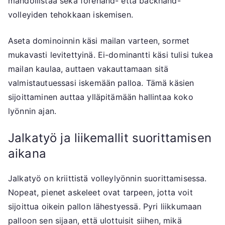
mahdollistaa sekä forehand- että backhand-
volleyiden tehokkaan iskemisen.
Aseta dominoinnin käsi mailan varteen, sormet
mukavasti levitettyinä. Ei-dominantti käsi tulisi tukea
mailan kaulaa, auttaen vakauttamaan sitä
valmistautuessasi iskemään palloa. Tämä käsien
sijoittaminen auttaa ylläpitämään hallintaa koko
lyönnin ajan.
Jalkatyö ja liikemallit suorittamisen
aikana
Jalkatyö on kriittistä volleylyönnin suorittamisessa.
Nopeat, pienet askeleet ovat tarpeen, jotta voit
sijoittua oikein pallon lähestyessä. Pyri liikkumaan
palloon sen sijaan, että ulottuisit siihen, mikä