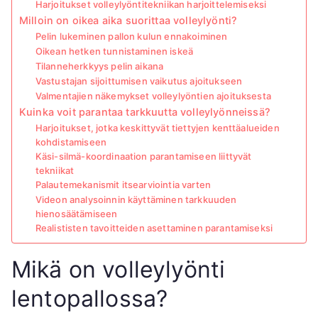
Harjoitukset volleylyöntitekniikan harjoittelemiseksi
Milloin on oikea aika suorittaa volleylyönti?
Pelin lukeminen pallon kulun ennakoiminen
Oikean hetken tunnistaminen iskeä
Tilanneherkkyys pelin aikana
Vastustajan sijoittumisen vaikutus ajoitukseen
Valmentajien näkemykset volleylyöntien ajoituksesta
Kuinka voit parantaa tarkkuutta volleylyönneissä?
Harjoitukset, jotka keskittyvät tiettyjen kenttäalueiden
kohdistamiseen
Käsi-silmä-koordinaation parantamiseen liittyvät
tekniikat
Palautemekanismit itsearviointia varten
Videon analysoinnin käyttäminen tarkkuuden
hienosäätämiseen
Realististen tavoitteiden asettaminen parantamiseksi
Mikä on volleylyönti
lentopallossa?