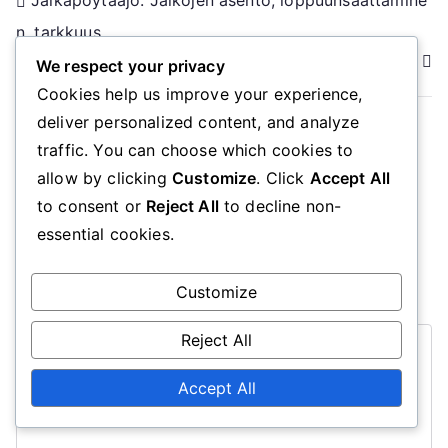
Post
Jalkapöytäajo: Jalkojen asento, loppuunsaattamine
n, tarkkuus
navigation
Power Shot: Kehon asento, tekniikka, loppuvedot
We respect your privacy
Cookies help us improve your experience,
deliver personalized content, and analyze
traffic. You can choose which cookies to
Leave a Reply
allow by clicking
Customize
. Click
Accept All
to consent or
Reject All
to decline non-
Your email address will not be published.
Required
essential cookies.
fields are marked
*
Customize
Comment
*
Reject All
Accept All