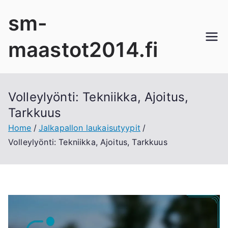
Skip
sm-
to
content
maastot2014.fi
Volleylyönti: Tekniikka, Ajoitus,
Tarkkuus
Home
Jalkapallon laukaisutyypit
Volleylyönti: Tekniikka, Ajoitus, Tarkkuus