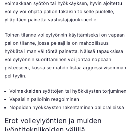
voimakkaan syötön tai hyökkäyksen, hyvin ajoitettu
volley voi ohjata pallon takaisin toiselle puolelle,
ylläpitäen painetta vastustajajoukkueelle.
Toinen tilanne volleylyönnin käyttämiseksi on vapaan
pallon tilanne, jossa pelaajilla on mahdollisuus
hyökätä ilman välitöntä painetta. Näissä tapauksissa
volleylyönnin suorittaminen voi johtaa nopeaan
pisteeseen, koska se mahdollistaa aggressiivisemman
pelityylin.
Voimakkaiden syöttöjen tai hyökkäysten torjuminen
Vapaisiin palloihin reagoiminen
Nopeiden hyökkäysten rakentaminen palloralleissa
Erot volleylyöntien ja muiden
lyöntitekniikoiden välillä