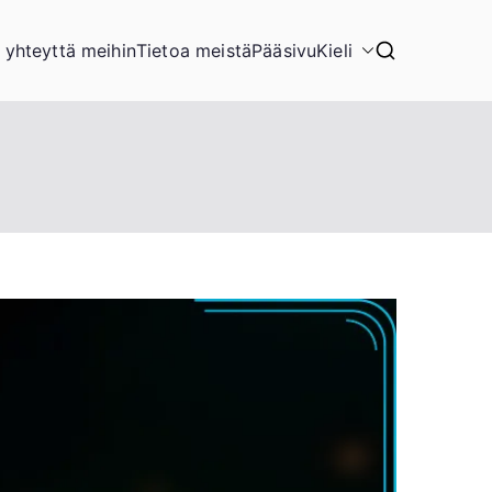
 yhteyttä meihin
Tietoa meistä
Pääsivu
Kieli