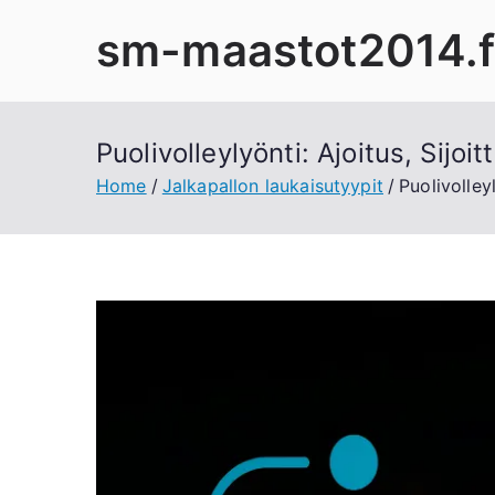
Skip
sm-maastot2014.f
to
content
Puolivolleylyönti: Ajoitus, Sijoi
Home
Jalkapallon laukaisutyypit
Puolivolley