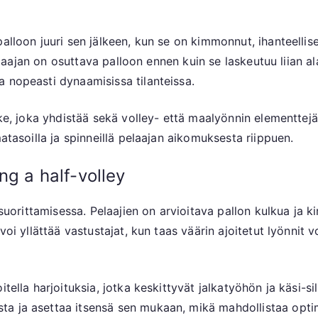
palloon juuri sen jälkeen, kun se on kimmonnut, ihanteelli
 pelaajan on osuttava palloon ennen kuin se laskeutuu liian a
 nopeasti dynaamisissa tilanteissa.
ike, joka yhdistää sekä volley- että maalyönnin elementtejä
atasoilla ja spinneillä pelaajan aikomuksesta riippuen.
ng a half-volley
n suorittamisessa. Pelaajien on arvioitava pallon kulkua ja 
oi yllättää vastustajat, kun taas väärin ajoitetut lyönnit vo
itella harjoituksia, jotka keskittyvät jalkatyöhön ja käsi-s
ta ja asettaa itsensä sen mukaan, mikä mahdollistaa opt