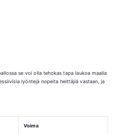
pallossa se voi olla tehokas tapa laukoa maalia
iivisia lyöntejä nopeita heittäjiä vastaan, ja
Voima