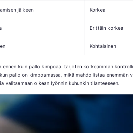
oamisen jälkeen
Korkea
a
Erittäin korkea
een
Kohtalainen
n ennen kuin pallo kimpoaa, tarjoten korkeamman kontrolli
n, kun pallo on kimpoamassa, mikä mahdollistaa enemmän 
a valitsemaan oikean lyönnin kuhunkin tilanteeseen.