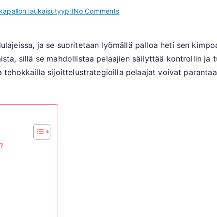
on
kapallon laukaisutyypit
No Comments
Puolivolleylyönti:
Ajoitus,
ilulajeissa, ja se suoritetaan lyömällä palloa heti sen ki
Sijoittaminen,
aista, sillä se mahdollistaa pelaajien säilyttää kontrollin 
Tekniikka
ja tehokkailla sijoittelustrategioilla pelaajat voivat parant
t?