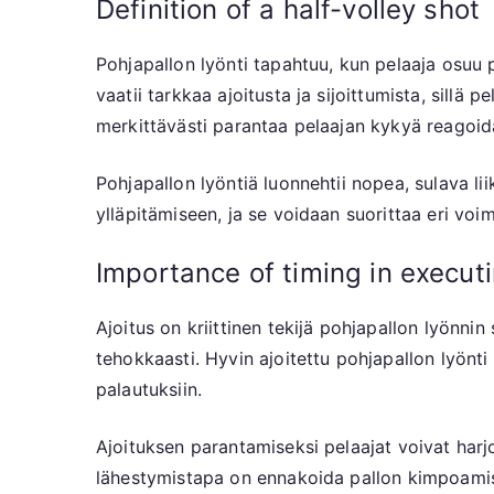
Definition of a half-volley shot
Pohjapallon lyönti tapahtuu, kun pelaaja osuu 
vaatii tarkkaa ajoitusta ja sijoittumista, sillä
merkittävästi parantaa pelaajan kykyä reagoida
Pohjapallon lyöntiä luonnehtii nopea, sulava li
ylläpitämiseen, ja se voidaan suorittaa eri voim
Importance of timing in executi
Ajoitus on kriittinen tekijä pohjapallon lyönni
tehokkaasti. Hyvin ajoitettu pohjapallon lyönti v
palautuksiin.
Ajoituksen parantamiseksi pelaajat voivat harjo
lähestymistapa on ennakoida pallon kimpoamis