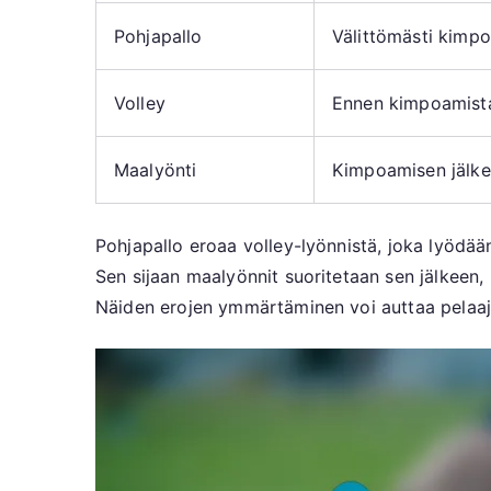
Pohjapallo
Välittömästi kimp
Volley
Ennen kimpoamist
Maalyönti
Kimpoamisen jälk
Pohjapallo eroaa volley-lyönnistä, joka lyödää
Sen sijaan maalyönnit suoritetaan sen jälkee
Näiden erojen ymmärtäminen voi auttaa pelaaji