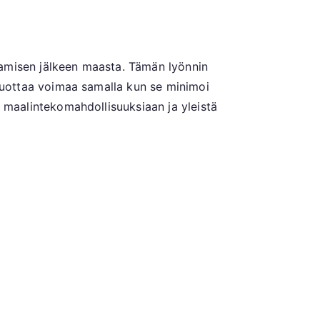
mpoamisen jälkeen maasta. Tämän lyönnin
ja tuottaa voimaa samalla kun se minimoi
aa maalintekomahdollisuuksiaan ja yleistä