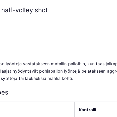
half-volley shot
n lyöntejä vastatakseen mataliin palloihin, kun taas jalka
aajat hyödyntävät pohjapallon lyöntejä pelatakseen aggress
yöttöjä tai laukauksia maalia kohti.
pes
Kontrolli