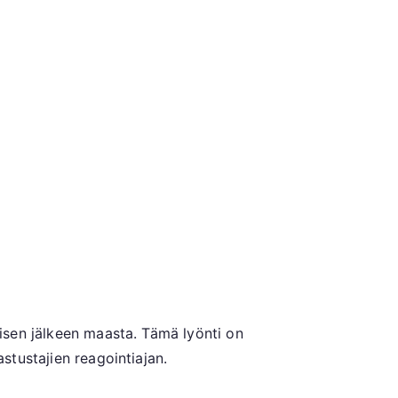
misen jälkeen maasta. Tämä lyönti on
astustajien reagointiajan.