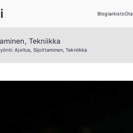
i
Blogiarkisto
Ota
ttaminen, Tekniikka
lyönti: Ajoitus, Sijoittaminen, Tekniikka