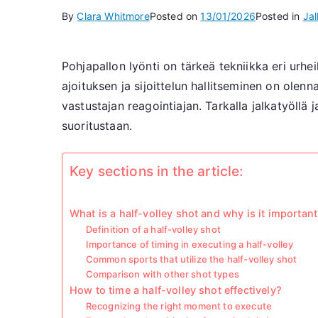
By
Clara Whitmore
Posted on
13/01/2026
Posted in
Jal
Pohjapallon lyönti on tärkeä tekniikka eri urhe
ajoituksen ja sijoittelun hallitseminen on olenn
vastustajan reagointiajan. Tarkalla jalkatyöllä 
suoritustaan.
Key sections in the article:
What is a half-volley shot and why is it importan
Definition of a half-volley shot
Importance of timing in executing a half-volley
Common sports that utilize the half-volley shot
Comparison with other shot types
How to time a half-volley shot effectively?
Recognizing the right moment to execute