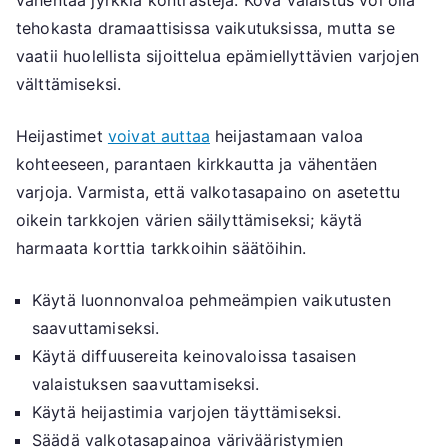
vähentää jyrkkiä kontrasteja. Kova valaistus voi olla
tehokasta dramaattisissa vaikutuksissa, mutta se
vaatii huolellista sijoittelua epämiellyttävien varjojen
välttämiseksi.
Heijastimet
voivat auttaa
heijastamaan valoa
kohteeseen, parantaen kirkkautta ja vähentäen
varjoja. Varmista, että valkotasapaino on asetettu
oikein tarkkojen värien säilyttämiseksi; käytä
harmaata korttia tarkkoihin säätöihin.
Käytä luonnonvaloa pehmeämpien vaikutusten
saavuttamiseksi.
Käytä diffuusereita keinovaloissa tasaisen
valaistuksen saavuttamiseksi.
Käytä heijastimia varjojen täyttämiseksi.
Säädä valkotasapainoa värivääristymien