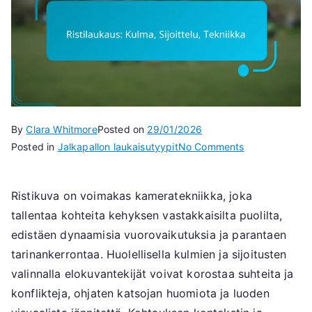
By
Clara Whitmore
Posted on
29/01/2026
on
Posted in
Jalkapallon laukaisutyypit
No Comments
Ristilaukaus:
Kulma,
Ristikuva on voimakas kameratekniikka, joka
Sijoittelu,
tallentaa kohteita kehyksen vastakkaisilta puolilta,
Tekniikka
edistäen dynaamisia vuorovaikutuksia ja parantaen
tarinankerrontaa. Huolellisella kulmien ja sijoitusten
valinnalla elokuvantekijät voivat korostaa suhteita ja
konflikteja, ohjaten katsojan huomiota ja luoden