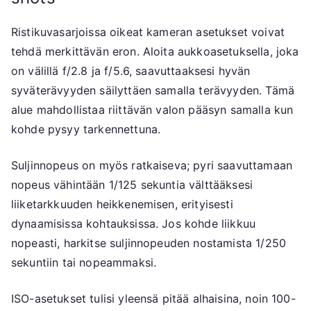
Ristikuvasarjoissa oikeat kameran asetukset voivat
tehdä merkittävän eron. Aloita aukkoasetuksella, joka
on välillä f/2.8 ja f/5.6, saavuttaaksesi hyvän
syväterävyyden säilyttäen samalla terävyyden. Tämä
alue mahdollistaa riittävän valon pääsyn samalla kun
kohde pysyy tarkennettuna.
Suljinnopeus on myös ratkaiseva; pyri saavuttamaan
nopeus vähintään 1/125 sekuntia välttääksesi
liiketarkkuuden heikkenemisen, erityisesti
dynaamisissa kohtauksissa. Jos kohde liikkuu
nopeasti, harkitse suljinnopeuden nostamista 1/250
sekuntiin tai nopeammaksi.
ISO-asetukset tulisi yleensä pitää alhaisina, noin 100-