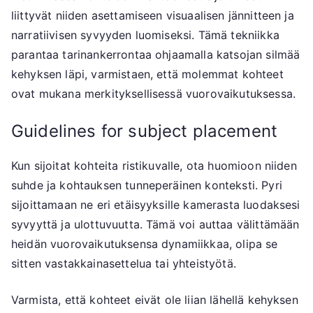
liittyvät niiden asettamiseen visuaalisen jännitteen ja
narratiivisen syvyyden luomiseksi. Tämä tekniikka
parantaa tarinankerrontaa ohjaamalla katsojan silmää
kehyksen läpi, varmistaen, että molemmat kohteet
ovat mukana merkityksellisessä vuorovaikutuksessa.
Guidelines for subject placement
Kun sijoitat kohteita ristikuvalle, ota huomioon niiden
suhde ja kohtauksen tunneperäinen konteksti. Pyri
sijoittamaan ne eri etäisyyksille kamerasta luodaksesi
syvyyttä ja ulottuvuutta. Tämä voi auttaa välittämään
heidän vuorovaikutuksensa dynamiikkaa, olipa se
sitten vastakkainasettelua tai yhteistyötä.
Varmista, että kohteet eivät ole liian lähellä kehyksen