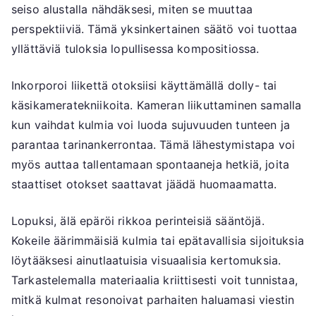
seiso alustalla nähdäksesi, miten se muuttaa
perspektiiviä. Tämä yksinkertainen säätö voi tuottaa
yllättäviä tuloksia lopullisessa kompositiossa.
Inkorporoi liikettä otoksiisi käyttämällä dolly- tai
käsikameratekniikoita. Kameran liikuttaminen samalla
kun vaihdat kulmia voi luoda sujuvuuden tunteen ja
parantaa tarinankerrontaa. Tämä lähestymistapa voi
myös auttaa tallentamaan spontaaneja hetkiä, joita
staattiset otokset saattavat jäädä huomaamatta.
Lopuksi, älä epäröi rikkoa perinteisiä sääntöjä.
Kokeile äärimmäisiä kulmia tai epätavallisia sijoituksia
löytääksesi ainutlaatuisia visuaalisia kertomuksia.
Tarkastelemalla materiaalia kriittisesti voit tunnistaa,
mitkä kulmat resonoivat parhaiten haluamasi viestin