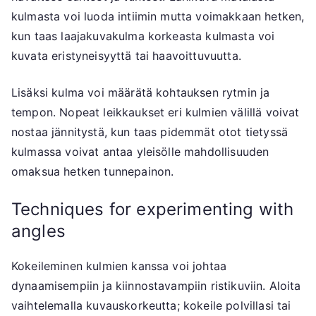
kulmasta voi luoda intiimin mutta voimakkaan hetken,
kun taas laajakuvakulma korkeasta kulmasta voi
kuvata eristyneisyyttä tai haavoittuvuutta.
Lisäksi kulma voi määrätä kohtauksen rytmin ja
tempon. Nopeat leikkaukset eri kulmien välillä voivat
nostaa jännitystä, kun taas pidemmät otot tietyssä
kulmassa voivat antaa yleisölle mahdollisuuden
omaksua hetken tunnepainon.
Techniques for experimenting with
angles
Kokeileminen kulmien kanssa voi johtaa
dynaamisempiin ja kiinnostavampiin ristikuviin. Aloita
vaihtelemalla kuvauskorkeutta; kokeile polvillasi tai