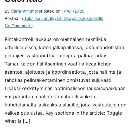
By
Clara Whitmore
Posted on
14/01/2026
Posted in
Tekniikan analyysit jalkapallolaukauksille
on
No Comments
Rintakontrolliheitto:
Rintakontrollilaukaus on olennainen tekniikka
Tekniikka,
urheilulajeissa, kuten jalkapallossa, joka mahdollistaa
Asettelu,
Suoritus
pelaajien vastaanottaa ja ohjata palloa tarkasti.
Tämän taidon hallitseminen vaatii oikeaa kehon
asentoa, ajoitusta ja koordinaatiota, jotta hallinta ja
tehokas pelinrakentaminen onnistuvat sujuvasti.
Lisäksi keskittyminen optimaaliseen laukaisupaikkaan
voi parantaa maalintekomahdollisuuksia
kohdistamalla laukauksia alueille, joita vastustajien on
vaikea puolustaa. Key sections in the article: Toggle
What is […]