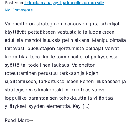
Posted in
Tekniikan analyysit jalkapallolaukauksille
on
No Comments
Valeampuma:
Valeheitto on strateginen manööveri, jota urheilijat
Petos,
käyttävät pettääkseen vastustajia ja luodakseen
Suoritus,
Jatkuvuus
edullisia mahdollisuuksia pelin aikana. Manipuloimalla
taitavasti puolustajien sijoittumista pelaajat voivat
luoda tilaa tehokkaille toiminnoille, olipa kyseessä
syöttö tai todellinen laukaus. Valeheiton
toteuttaminen perustuu tarkkaan jalkojen
sijoittamiseen, tarkoitukselliseen kehon liikkeeseen ja
strategiseen silmäkontaktiin, kun taas vahva
loppuliike parantaa sen tehokkuutta ja ylläpitää
yllätyksellisyyden elementtiä. Key […]
Read More