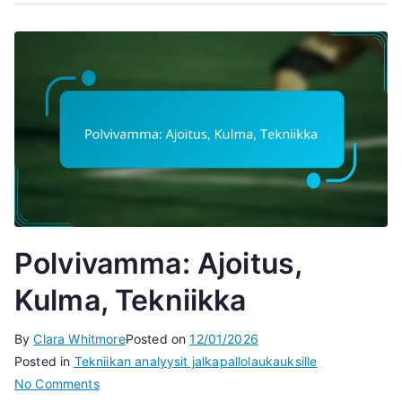
Polvivamma: Ajoitus,
Kulma, Tekniikka
By
Clara Whitmore
Posted on
12/01/2026
Posted in
Tekniikan analyysit jalkapallolaukauksille
on
No Comments