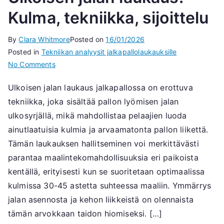
Kulma, tekniikka, sijoittelu
By
Clara Whitmore
Posted on
16/01/2026
Posted in
Tekniikan analyysit jalkapallolaukauksille
on
No Comments
Ulkoisen
Ulkoisen jalan laukaus jalkapallossa on erottuva
jalan
tekniikka, joka sisältää pallon lyömisen jalan
laukaus:
Kulma,
ulkosyrjällä, mikä mahdollistaa pelaajien luoda
tekniikka,
ainutlaatuisia kulmia ja arvaamatonta pallon liikettä.
sijoittelu
Tämän laukauksen hallitseminen voi merkittävästi
parantaa maalintekomahdollisuuksia eri paikoista
kentällä, erityisesti kun se suoritetaan optimaalissa
kulmissa 30-45 astetta suhteessa maaliin. Ymmärrys
jalan asennosta ja kehon liikkeistä on olennaista
tämän arvokkaan taidon hiomiseksi. […]