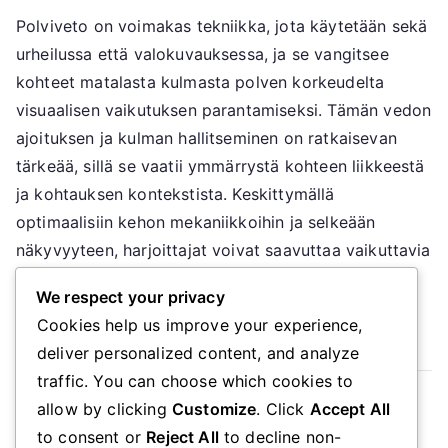
Polvivamma:
Polviveto on voimakas tekniikka, jota käytetään sekä
Ajoitus,
urheilussa että valokuvauksessa, ja se vangitsee
Kulma,
Tekniikka
kohteet matalasta kulmasta polven korkeudelta
visuaalisen vaikutuksen parantamiseksi. Tämän vedon
ajoituksen ja kulman hallitseminen on ratkaisevan
tärkeää, sillä se vaatii ymmärrystä kohteen liikkeestä
ja kohtauksen kontekstista. Keskittymällä
optimaalisiin kehon mekaniikkoihin ja selkeään
näkyvyyteen, harjoittajat voivat saavuttaa vaikuttavia
tuloksia omilla aloillaan. Key sections […]
We respect your privacy
Cookies help us improve your experience,
Read More
deliver personalized content, and analyze
traffic. You can choose which cookies to
Read more
allow by clicking
Customize
. Click
Accept All
to consent or
Reject All
to decline non-