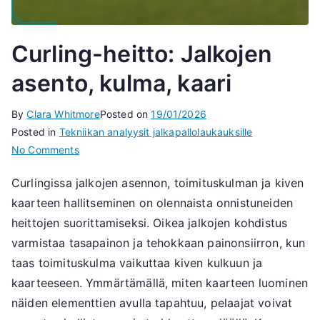
Curling-heitto: Jalkojen
asento, kulma, kaari
By
Clara Whitmore
Posted on
19/01/2026
Posted in
Tekniikan analyysit jalkapallolaukauksille
on
No Comments
Curling-
Curlingissa jalkojen asennon, toimituskulman ja kiven
heitto:
kaarteen hallitseminen on olennaista onnistuneiden
Jalkojen
asento,
heittojen suorittamiseksi. Oikea jalkojen kohdistus
kulma,
varmistaa tasapainon ja tehokkaan painonsiirron, kun
kaari
taas toimituskulma vaikuttaa kiven kulkuun ja
kaarteeseen. Ymmärtämällä, miten kaarteen luominen
näiden elementtien avulla tapahtuu, pelaajat voivat